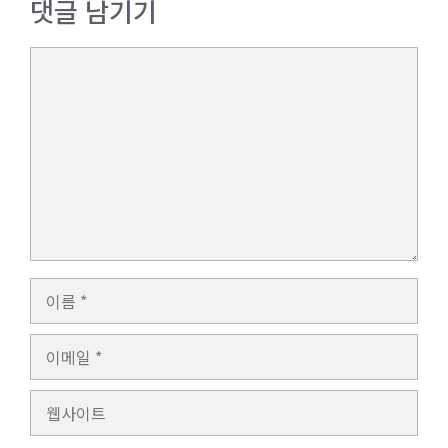
댓글 남기기
댓
글
이
름
이
메
일
웹
사