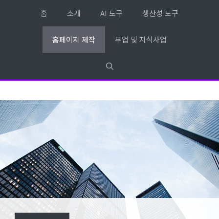
컨
홈
소개
AI 도구
생산성 도구
텐
츠
홈페이지 제작
부업 및 지식사업
로
건
너
뛰
기