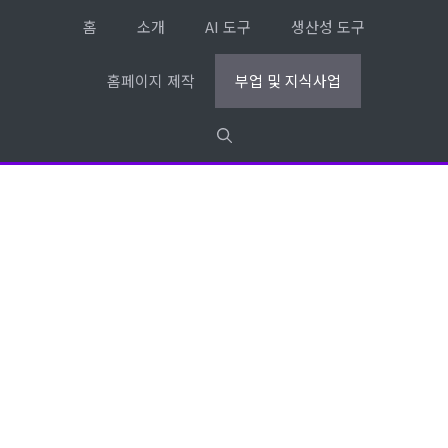
컨
홈
소개
AI 도구
생산성 도구
텐
츠
홈페이지 제작
부업 및 지식사업
로
건
너
뛰
기