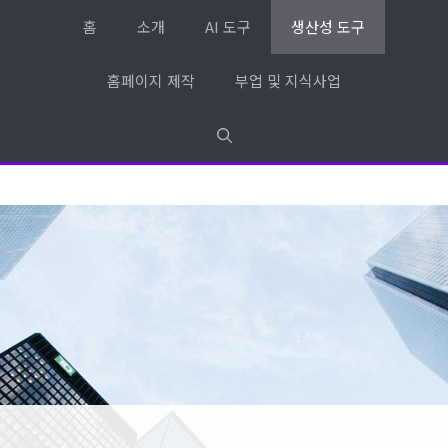
컨
홈
소개
AI 도구
생산성 도구
텐
츠
홈페이지 제작
부업 및 지식사업
로
건
너
뛰
기